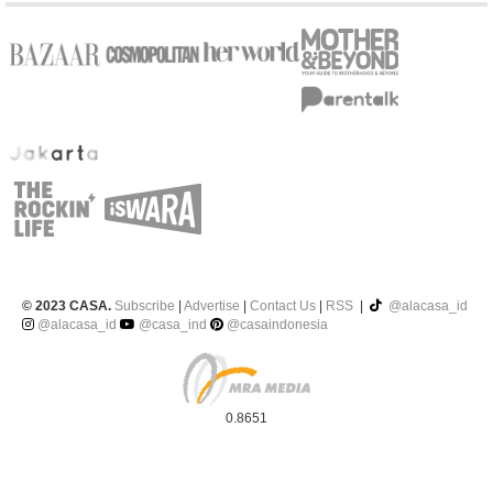
© 2023 CASA.
Subscribe
|
Advertise
|
Contact Us
|
RSS
|
@alacasa_id
@alacasa_id
@casa_ind
@casaindonesia
0.8651